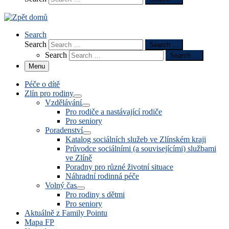
Search
Search
Search …
Search
Search …
Menu
Péče o dítě
Zlín pro rodiny
Vzdělávání
Pro rodiče a nastávající rodiče
Pro seniory
Poradenství
Katalog sociálních služeb ve Zlínském kraji
Průvodce sociálními (a souvisejícími) službami
ve Zlíně
Poradny pro různé životní situace
Náhradní rodinná péče
Volný čas
Pro rodiny s dětmi
Pro seniory
Aktuálně z Family Pointu
Mapa FP