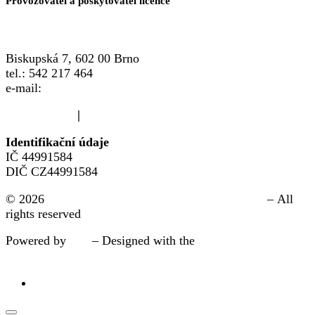
Provozovatel a poskytovatel licence
Biskupská 7, 602 00 Brno
tel.: 542 217 464
e-mail:
info@crsp.cz
www.crsp.cz
|
www.familypoint.cz
Identifikační údaje
IČ 44991584
DIČ CZ44991584
© 2026
Zlín | FAMILY POINT místo pro rodinu®
– All
rights reserved
Powered by
WP
– Designed with the
pokročílá nastavení
pro Customizr šablonu.