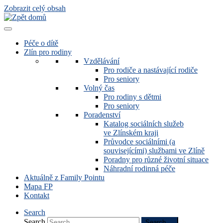
Zobrazit celý obsah
Péče o dítě
Zlín pro rodiny
Vzdělávání
Pro rodiče a nastávající rodiče
Pro seniory
Volný čas
Pro rodiny s dětmi
Pro seniory
Poradenství
Katalog sociálních služeb
ve Zlínském kraji
Průvodce sociálními (a
souvisejícími) službami ve Zlíně
Poradny pro různé životní situace
Náhradní rodinná péče
Aktuálně z Family Pointu
Mapa FP
Kontakt
Search
Search
Search …