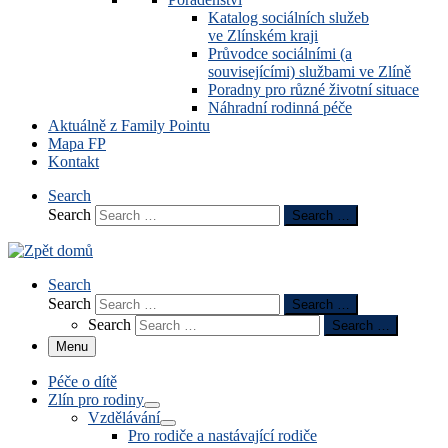
Katalog sociálních služeb
ve Zlínském kraji
Průvodce sociálními (a
souvisejícími) službami ve Zlíně
Poradny pro různé životní situace
Náhradní rodinná péče
Aktuálně z Family Pointu
Mapa FP
Kontakt
Search
Search
Search …
Search
Search
Search …
Search
Search …
Menu
Péče o dítě
Zlín pro rodiny
Vzdělávání
Pro rodiče a nastávající rodiče