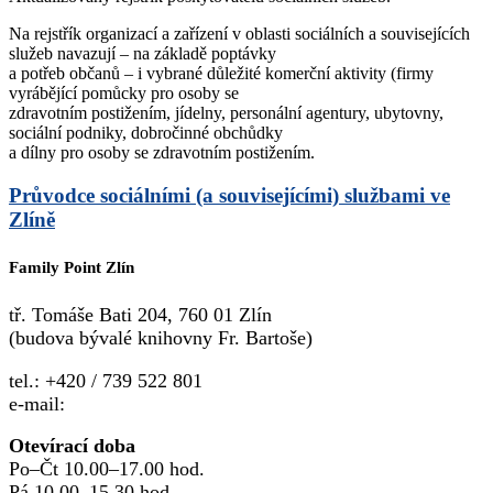
Na rejstřík organizací a zařízení v oblasti sociálních a souvisejících
služeb navazují – na základě poptávky
a potřeb občanů – i vybrané důležité komerční aktivity (firmy
vyrábějící pomůcky pro osoby se
zdravotním postižením, jídelny, personální agentury, ubytovny,
sociální podniky, dobročinné obchůdky
a dílny pro osoby se zdravotním postižením.
Průvodce sociálními (a souvisejícími) službami ve
Zlíně
Family Point Zlín
tř. Tomáše Bati 204, 760 01 Zlín
(budova bývalé knihovny Fr. Bartoše)
tel.: +420 / 739 522 801
e-mail:
familypointzlin@cpr-zlin.cz
Otevírací doba
Po–Čt 10.00–17.00 hod.
Pá 10.00–15.30 hod.