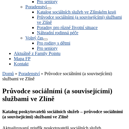
Pro seniory
Poradenství
Katalog sociálních služeb ve Zlínském kraji
Průvodce sociálními (a souvisejícími) službami
ve Zlíně
Poradny pro různé životní situace
Náhradní rodinná péče
Volný čas
Pro rodiny s dětmi
Pro seniory
Aktuálně z Family Pointu
Mapa FP
Kontakt
Domů
»
Poradenství
»
Průvodce sociálními (a souvisejícími)
službami ve Zlíně
Průvodce sociálními (a souvisejícími)
službami ve Zlíně
Katalog poskytovatelů sociálních služeb – průvodce sociálními
(a souvisejícími) službami ve Zlíně
Aktualizovaný rejstřík poskytovatelů sociálních služeb.